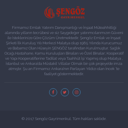
Firmamız Emlak Yatırım Danışmanlığı ve İnşaat Müteahhitliği
alanında yılların tecrübesi ve siz Saygıdeğer yatırımcılarımızın Güveni
ile İsteklerinize Göre Çözüm Üretmektedir. Şengöz Emlak ve İnşaat
Şirketi İlk Kuruluş Yılı Merkezi Malatya olup 1985 Yılında Kurucumuz
ve Babamız Olan Hüseyin ŞENGÖZ tarafından Kurulmuştur. Sağlık
Ocağı,Hastahane, Kamu Kuruluşları Binaları ve Özel Binalar; Kooperatif
ve Yapı Kooperatiflerine Tadilat veya Taahhüt İşi Yapmış olup Malatya ,
İstanbul ve Ankara’da Müstakil Villalar Olmak bir çok projeye’de imza
atmıştır. Şu an Firmamız Ankara’nın Parlayan Yıldızı olan İncek ‘te
faaliyet göstermektedir.
© 2017 Sengöz Gayrimenkul. Tüm hakları saklıdır.