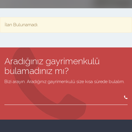
İlan Bulunamadı.
Aradığınız gayrimenkulü
bulamadınız mı?
Bizi arayın. Aradığınız gayrimenkulü size kısa sürede bulalım.