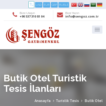
TL
USD
EUR
GBP
RUBLE
Bize Ulaşın
Bize Yazın
+90 537 310 81 04
info@sengoz.com.tr
Butik Otel Turistik
Tesis İlanları
Anasayfa
Turistik Tesis
Butik Otel