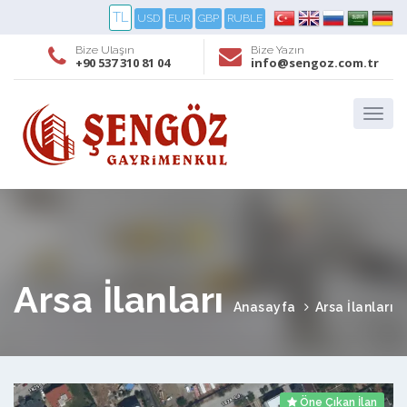
TL
USD
EUR
GBP
RUBLE
Bize Ulaşın
Bize Yazın
+90 537 310 81 04
info@sengoz.com.tr
Arsa İlanları
Anasayfa
Arsa İlanları
Öne Çıkan İlan