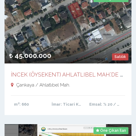
45.000.000
Satılık
İ
NCEK (ÖYSEKENT) AHLATLIBEL MAH.’DE 1824 CADDE ÜZERİ KÖŞE ÇİFT PARSEL ARSA
Çankaya / Ahlatlıbel Mah.
m²
: 660
İmar
: Ticari Konut
Emsal
: % 20 / 80
Öne Çıkan İlan