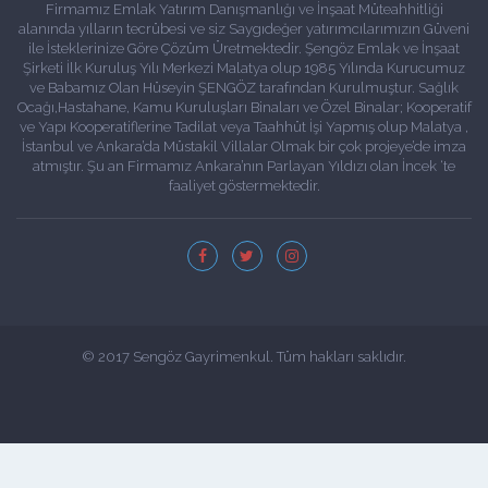
Firmamız Emlak Yatırım Danışmanlığı ve İnşaat Müteahhitliği
alanında yılların tecrübesi ve siz Saygıdeğer yatırımcılarımızın Güveni
ile İsteklerinize Göre Çözüm Üretmektedir. Şengöz Emlak ve İnşaat
Şirketi İlk Kuruluş Yılı Merkezi Malatya olup 1985 Yılında Kurucumuz
ve Babamız Olan Hüseyin ŞENGÖZ tarafından Kurulmuştur. Sağlık
Ocağı,Hastahane, Kamu Kuruluşları Binaları ve Özel Binalar; Kooperatif
ve Yapı Kooperatiflerine Tadilat veya Taahhüt İşi Yapmış olup Malatya ,
İstanbul ve Ankara’da Müstakil Villalar Olmak bir çok projeye’de imza
atmıştır. Şu an Firmamız Ankara’nın Parlayan Yıldızı olan İncek ‘te
faaliyet göstermektedir.
© 2017 Sengöz Gayrimenkul. Tüm hakları saklıdır.