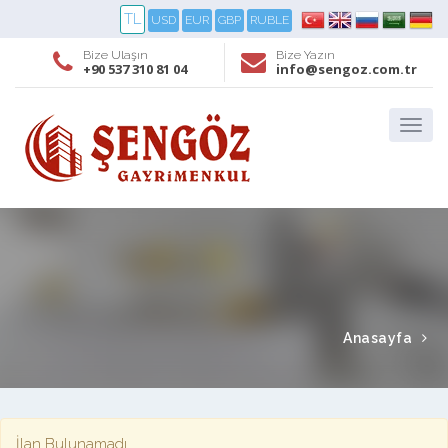
TL
USD
EUR
GBP
RUBLE
Bize Ulaşın
Bize Yazın
+90 537 310 81 04
info@sengoz.com.tr
Anasayfa
İlan Bulunamadı.