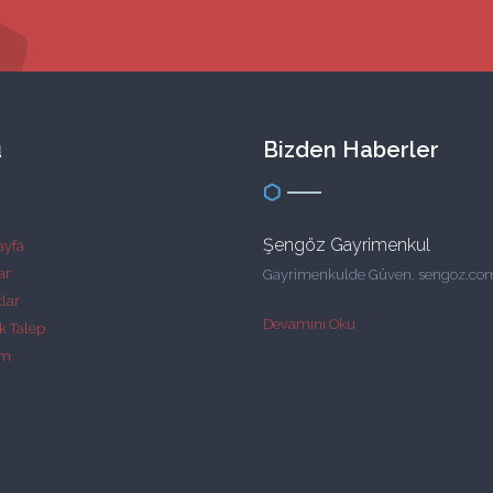
ü
Bizden Haberler
Şengöz Gayrimenkul
ayfa
ar
Gayrimenkulde Güven. sengoz.com
lar
Devamını Oku
k Talep
im