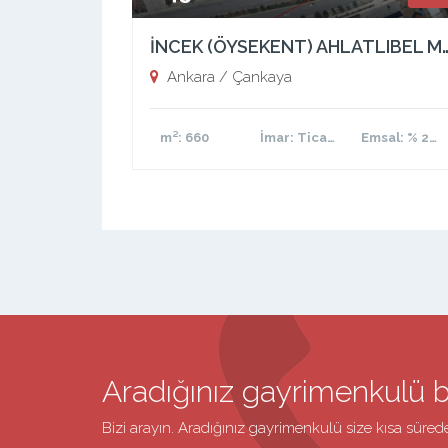
İNCEK (ÖYSEKENT) AHLATLIBEL MAH.’DE 1824 CAD
Ankara / Çankaya
m²
: 660
İmar
: Ticari Konut
Emsal
: % 20 / 80
Aradığınız gayrimenkulü 
Bizi arayın. Aradığınız gayrimenkulü size kısa süred