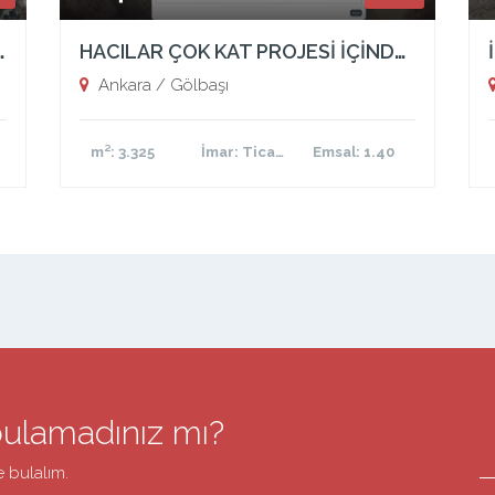
DE ÜZERİ KÖŞE ÇİFT PARSEL ARSA
HACILAR ÇOK KAT PROJESİ İÇİNDE HİSSELİ ARSA
Ankara / Gölbaşı
m²
: 3.325
İmar
: Ticari Konut
Emsal
: 1.40
bulamadınız mı?
e bulalım.