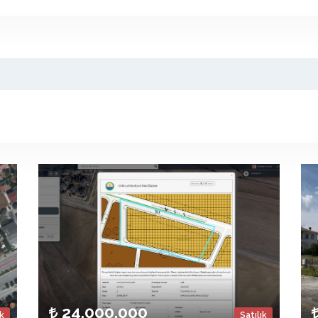
24.000.000
ık
Satılık