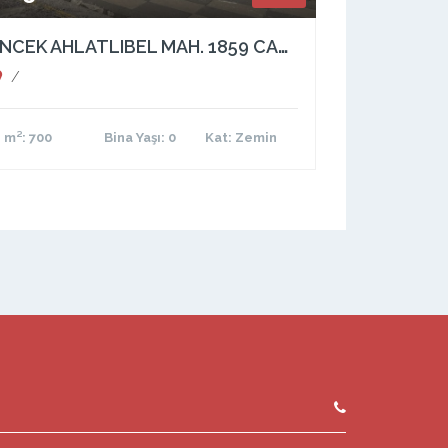
İNCEK AHLATLIBEL MAH. 1859 CAD. ÜZERİ KOMPE SATILIK BİNA
/
m²
: 700
Bina Yaşı
: 0
Kat
: Zemin