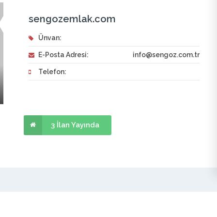
sengozemlak.com
Ünvan:
E-Posta Adresi:
info@sengoz.com.tr
Telefon:
3 İlan Yayında