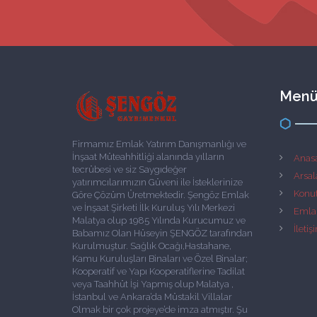
Men
Firmamız Emlak Yatırım Danışmanlığı ve
İnşaat Müteahhitliği alanında yılların
Anas
tecrübesi ve siz Saygıdeğer
Arsal
yatırımcılarımızın Güveni ile İsteklerinize
Konut
Göre Çözüm Üretmektedir. Şengöz Emlak
ve İnşaat Şirketi İlk Kuruluş Yılı Merkezi
Emla
Malatya olup 1985 Yılında Kurucumuz ve
İletiş
Babamız Olan Hüseyin ŞENGÖZ tarafından
Kurulmuştur. Sağlık Ocağı,Hastahane,
Kamu Kuruluşları Binaları ve Özel Binalar;
Kooperatif ve Yapı Kooperatiflerine Tadilat
veya Taahhüt İşi Yapmış olup Malatya ,
İstanbul ve Ankara’da Müstakil Villalar
Olmak bir çok projeye’de imza atmıştır. Şu