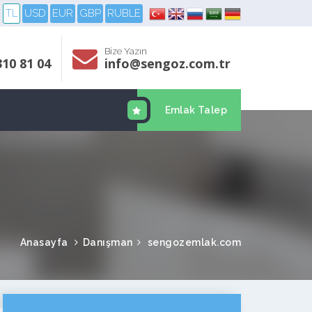
TL
USD
EUR
GBP
RUBLE
Bize Yazın
310 81 04
info@sengoz.com.tr
Emlak Talep
Anasayfa
Danışman
sengozemlak.com