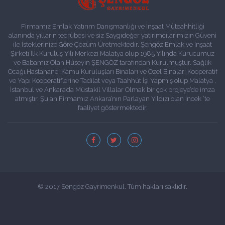
Firmamız Emlak Yatırım Danışmanlığı ve İnşaat Müteahhitliği
alanında yılların tecrübesi ve siz Saygıdeğer yatırımcılarımızın Güveni
ile İsteklerinize Göre Çözüm Üretmektedir. Şengöz Emlak ve İnşaat
Şirketi İlk Kuruluş Yılı Merkezi Malatya olup 1985 Yılında Kurucumuz
ve Babamız Olan Hüseyin ŞENGÖZ tarafından Kurulmuştur. Sağlık
Ocağı,Hastahane, Kamu Kuruluşları Binaları ve Özel Binalar; Kooperatif
ve Yapı Kooperatiflerine Tadilat veya Taahhüt İşi Yapmış olup Malatya ,
İstanbul ve Ankara’da Müstakil Villalar Olmak bir çok projeye’de imza
atmıştır. Şu an Firmamız Ankara’nın Parlayan Yıldızı olan İncek ‘te
faaliyet göstermektedir.
© 2017 Sengöz Gayrimenkul. Tüm hakları saklıdır.