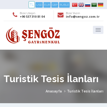
TL
USD
EUR
GBP
RUBLE
Bize Ulaşın
Bize Yazın
+90 537 310 81 04
info@sengoz.com.tr
Turistik Tesis İlanları
Anasayfa
Turistik Tesis İlanları