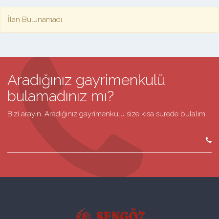
İlan Bulunamadı.
Aradığınız gayrimenkulü
bulamadınız mı?
Bizi arayın. Aradığınız gayrimenkulü size kısa sürede bulalım.