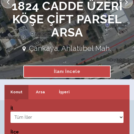
1824 CADDE ÜZERİ
KÖŞE ÇİFT PARSEL
ARSA
İlanı İncele
Çankaya, Ahlatlıbel Mah.
İlanı İncele
İlanı İncele
Konut
Arsa
İşyeri
İl
İlçe