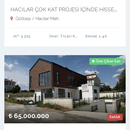
H
ACILAR ÇOK KAT PROJESİ İÇİNDE HİSSELİ ARSA
Gölbaşı / Hacılar Mah.
m²
: 3.325
İmar
: Ticari Konut
Emsal
: 1.40
Öne Çıkan İlan
65.000.000
Satılık