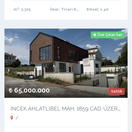
m²
: 3.325
İmar
: Ticari Konut
Emsal
: 1.40
Öne Çıkan İlan
65.000.000
Satılık
İ
NCEK AHLATLIBEL MAH. 1859 CAD. ÜZERİ KOMPE SATILIK BİNA
/