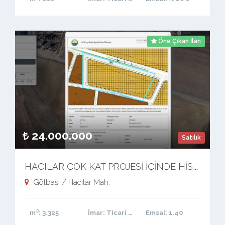
Öne Çıkan İlan
24.000.000
Satılık
H
ACILAR ÇOK KAT PROJESİ İÇİNDE HİSSELİ ARSA
Gölbaşı / Hacılar Mah.
m²
: 3.325
İmar
: Ticari Konut
Emsal
: 1.40