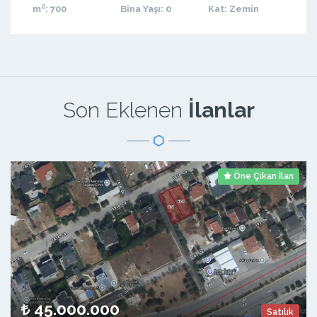
m²
: 700
Bina Yaşı
: 0
Kat
: Zemin
Son Eklenen
İlanlar
Öne Çıkan İlan
45.000.000
Satılık