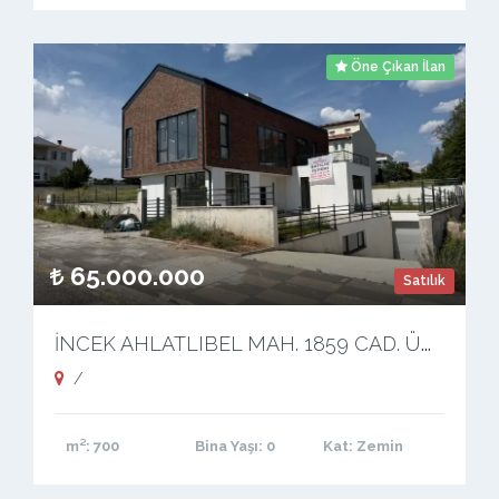
Öne Çıkan İlan
65.000.000
Satılık
İ
NCEK AHLATLIBEL MAH. 1859 CAD. ÜZERİ KOMPE SATILIK BİNA
/
m²
: 700
Bina Yaşı
: 0
Kat
: Zemin