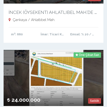
İ
NCEK (ÖYSEKENT) AHLATLIBEL MAH.’DE 1824 CADDE ÜZERİ KÖŞE ÇİFT PARSEL ARSA
Çankaya / Ahlatlıbel Mah.
m²
: 660
İmar
: Ticari Konut
Emsal
: % 20 / 80
Öne Çıkan İlan
24.000.000
Satılık