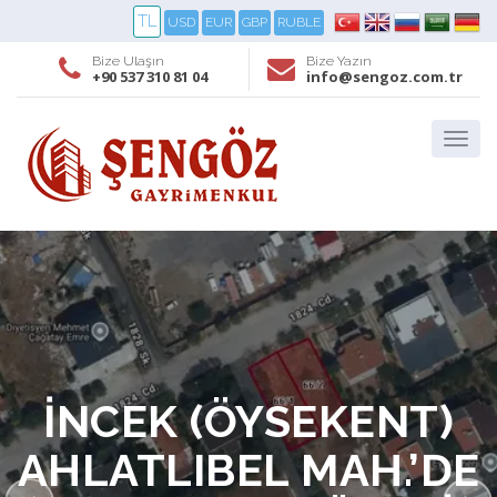
TL
USD
EUR
GBP
RUBLE
Bize Ulaşın
Bize Yazın
+90 537 310 81 04
info@sengoz.com.tr
İNCEK (ÖYSEKENT)
AHLATLIBEL MAH.’DE