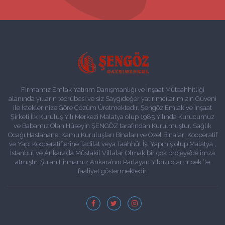
Firmamız Emlak Yatırım Danışmanlığı ve İnşaat Müteahhitliği
alanında yılların tecrübesi ve siz Saygıdeğer yatırımcılarımızın Güveni
ile İsteklerinize Göre Çözüm Üretmektedir. Şengöz Emlak ve İnşaat
Şirketi İlk Kuruluş Yılı Merkezi Malatya olup 1985 Yılında Kurucumuz
ve Babamız Olan Hüseyin ŞENGÖZ tarafından Kurulmuştur. Sağlık
Ocağı,Hastahane, Kamu Kuruluşları Binaları ve Özel Binalar; Kooperatif
ve Yapı Kooperatiflerine Tadilat veya Taahhüt İşi Yapmış olup Malatya ,
İstanbul ve Ankara’da Müstakil Villalar Olmak bir çok projeye’de imza
atmıştır. Şu an Firmamız Ankara’nın Parlayan Yıldızı olan İncek ‘te
faaliyet göstermektedir.